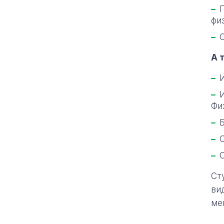
фи
А 
Фи
Ст
ви
ме