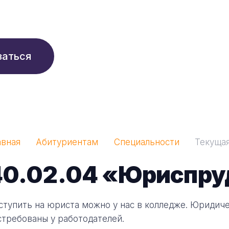
210 ₽/мес
заться
авная
Абитуриентам
Специальности
Текуща
40.02.04 «Юриспру
ступить на юриста можно у нас в колледже. Юридич
стребованы у работодателей.