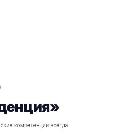
я
денция»
еские компетенции всегда