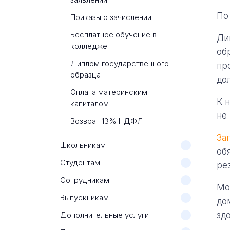
По
Приказы о зачислении
Бесплатное обучение в
Ди
колледже
об
Диплом государственного
пр
образца
до
Оплата материнским
К 
капиталом
не
Возврат 13% НДФЛ
За
Школьникам
об
Студентам
ре
Сотрудникам
Мо
Выпускникам
до
Дополнительные услуги
зд