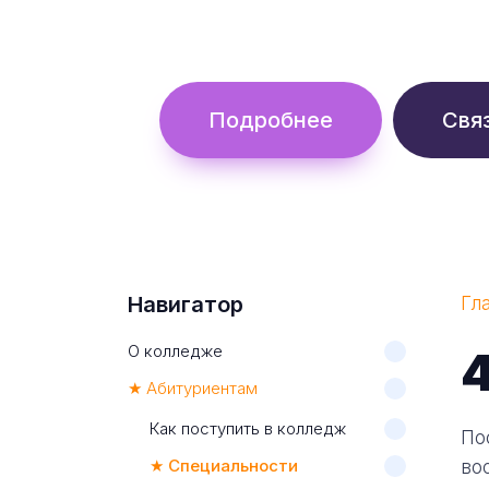
Обучение с гос. поддержкой от 
Подробнее
Свя
Навигатор
Гл
О колледже
★ Абитуриентам
Как поступить в колледж
По
★ Специальности
во