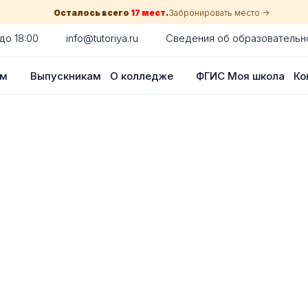
Осталось всего
17 мест
.
Забронировать место ->
до 18:00
info@tutoriya.ru
Сведения об образовательн
ам
Выпускникам
О колледже
ФГИС Моя школа
Ко
по собеседованию
сия для каждого абитуриента в Нижне
оглядки на оценки в школе