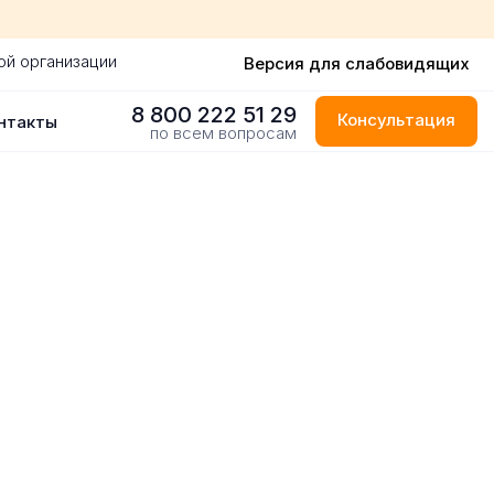
ой организации
Версия для слабовидящих
8 800 222 51 29
Консультация
нтакты
по всем вопросам
м Тагиле