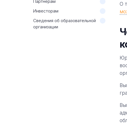
Партнерам
О 
Инвесторам
мо
Сведения об образовательной
организации
Ч
к
Юр
во
ор
Вы
гр
Вы
ад
об