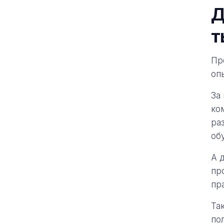
Д
т
Пр
оп
За
ко
ра
об
А 
пр
пр
Та
по