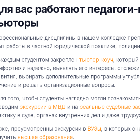
ля вас работают педагоги-
ьюторы
офессиональные дисцпилины в нашем колледже пре
ыт работы в частной юридической практике, полиции
 каждым студентом закреплен
тьютор-коуч
, который
мфортно и надежно, выявлять его интересы, отслежи
звития, выбирать дополнительные программы углубл
учение и решать организационные вопросы.
для того, чтобы студенты наглядно могли познакомит
оводим
экскурсии в МВД
и на
реальные судебные за
актику в суде, органах внутренних дел и даже трудо
кже, преусмотренны экскурсии в
ВУЗы
, в которых о
лучить
высшее образование
.