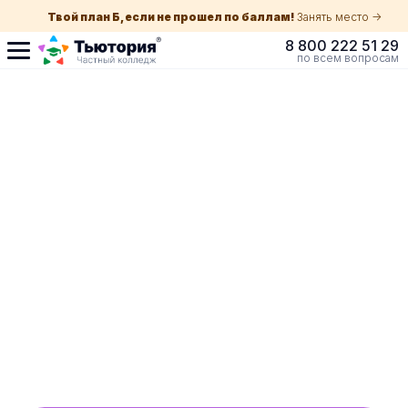
Твой план Б, если не прошел по баллам!
Занять место ->
8 800 222 51 29
по всем вопросам
Поступление по
собеседованию
индивидуальная экскурсия для каждого
абитуриента в Нижнем Тагиле
ускоренный прием без оглядки на оценки в
школе
Обучение с гос. поддержкой от 210 ₽/мес