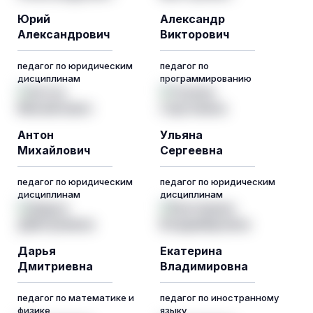
Юрий
Александр
Александрович
Викторович
педагог по юридическим
педагог по
дисциплинам
программированию
Антон
Ульяна
Михайлович
Сергеевна
педагог по юридическим
педагог по юридическим
дисциплинам
дисциплинам
Дарья
Екатерина
Дмитриевна
Владимировна
педагог по математике и
педагог по иностранному
физике
языку