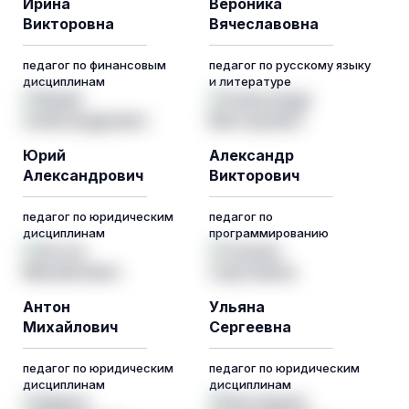
Ирина
Вероника
Викторовна
Вячеславовна
педагог по финансовым
педагог по русскому языку
дисциплинам
и литературе
Юрий
Александр
Александрович
Викторович
педагог по юридическим
педагог по
дисциплинам
программированию
Антон
Ульяна
Михайлович
Сергеевна
педагог по юридическим
педагог по юридическим
дисциплинам
дисциплинам