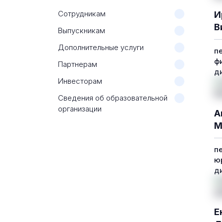
Сотрудникам
И
В
Выпускникам
Дополнительные услуги
п
ф
Партнерам
д
Инвесторам
Сведения об образовательной
организации
А
М
п
ю
д
Е