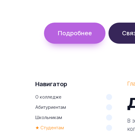
Обучение с гос. поддержкой от 
Подробнее
Свя
Навигатор
Гл
О колледже
Абитуриентам
Школьникам
В 
★ Студентам
ко