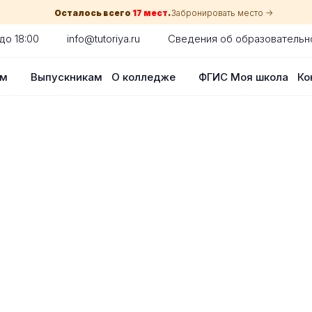
Осталось всего
17 мест
.
Забронировать место ->
до 18:00
info@tutoriya.ru
Сведения об образовательн
ам
Выпускникам
О колледже
ФГИС Моя школа
Ко
по собеседованию
сия для каждого абитуриента в Нижне
оглядки на оценки в школе