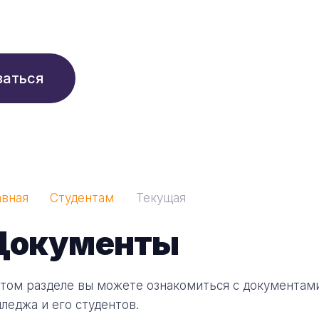
210 ₽/мес
заться
авная
Студентам
Текущая
Документы
этом разделе вы можете ознакомиться с документам
лледжа и его студентов.