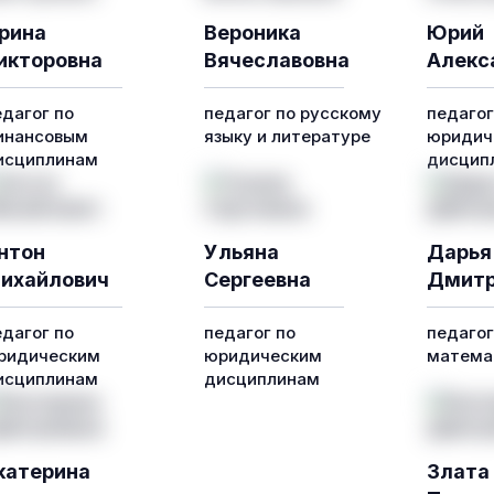
рина
Вероника
Юрий
икторовна
Вячеславовна
Алекс
едагог по
педагог по русскому
педагог
инансовым
языку и литературе
юридич
исциплинам
дисцип
нтон
Ульяна
Дарья
ихайлович
Сергеевна
Дмитр
едагог по
педагог по
педагог
ридическим
юридическим
математ
исциплинам
дисциплинам
катерина
Злата