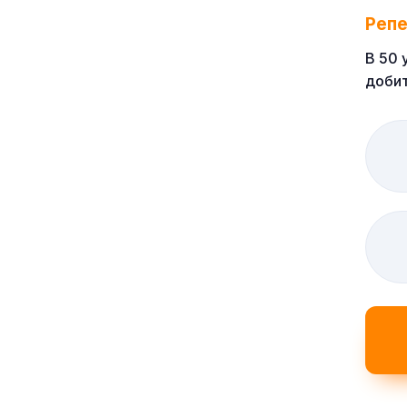
Реп
В 50 
добит