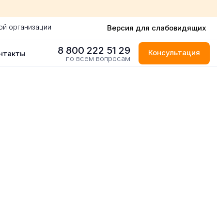
ой организации
Версия для слабовидящих
8 800 222 51 29
Консультация
нтакты
по всем вопросам
м Тагиле