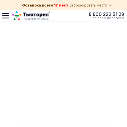
Осталось всего
17 мест
.
Забронировать место ->
8 800 222 51 29
по всем вопросам
Поступление по
собеседованию
индивидуальная экскурсия для каждого
абитуриента в Нижнем Тагиле
ускоренный прием без оглядки на оценки в
школе
Обучение с гос. поддержкой от 210 ₽/мес