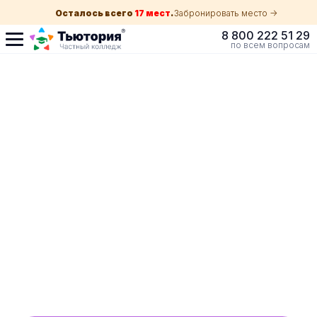
Осталось всего
17 мест
.
Забронировать место ->
8 800 222 51 29
по всем вопросам
Поступление по
собеседованию
индивидуальная экскурсия для каждого
абитуриента в Нижнем Тагиле
ускоренный прием без оглядки на оценки в
школе
Обучение с гос. поддержкой от 210 ₽/мес