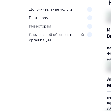
Дополнительные услуги
Партнерам
Инвесторам
И
Сведения об образовательной
В
организации
п
ф
д
А
М
п
ю
д