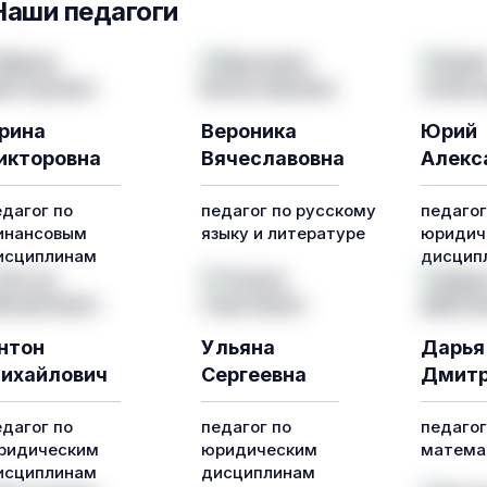
Наши педагоги
рина
Вероника
Юрий
икторовна
Вячеславовна
Алекс
едагог по
педагог по русскому
педагог
инансовым
языку и литературе
юридич
исциплинам
дисцип
нтон
Ульяна
Дарья
ихайлович
Сергеевна
Дмитр
едагог по
педагог по
педагог
ридическим
юридическим
математ
исциплинам
дисциплинам