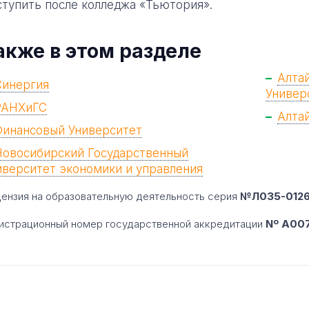
ступить после колледжа «Тьютория».
акже в этом разделе
Алта
Синергия
Универ
РАНХиГС
Алта
Финансовый Университет
Новосибирский Государственный
иверситет экономики и управления
ензия на образовательную деятельность серия
№Л035-01260
истрационный номер государственной аккредитации
Nº A007