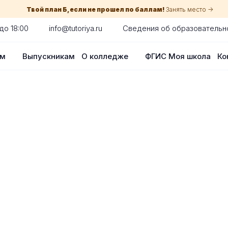
Твой план Б, если не прошел по баллам!
Занять место ->
до 18:00
info@tutoriya.ru
Сведения об образовательн
ам
Выпускникам
О колледже
ФГИС Моя школа
Ко
по собеседованию
сия для каждого абитуриента в Нижне
оглядки на оценки в школе