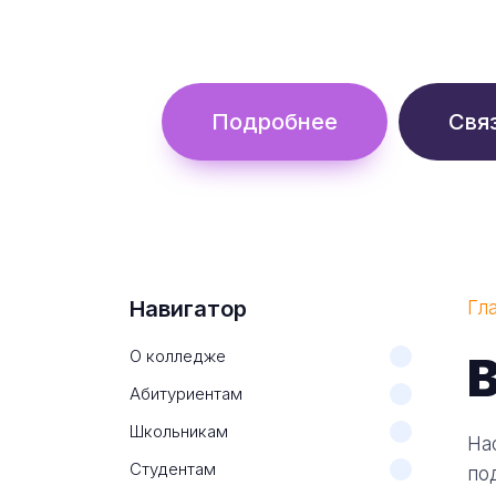
Обучение с гос. поддержкой от 
Подробнее
Свя
Навигатор
Гл
О колледже
В
Абитуриентам
Школьникам
На
Студентам
по