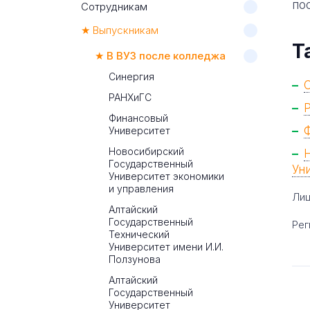
по
Сотрудникам
★ Выпускникам
Т
★ В ВУЗ после колледжа
Синергия
РАНХиГС
Финансовый
Университет
Новосибирский
Государственный
Ун
Университет экономики
и управления
Лиц
Алтайский
Государственный
Рег
Технический
Университет имени И.И.
Ползунова
Алтайский
Государственный
Университет