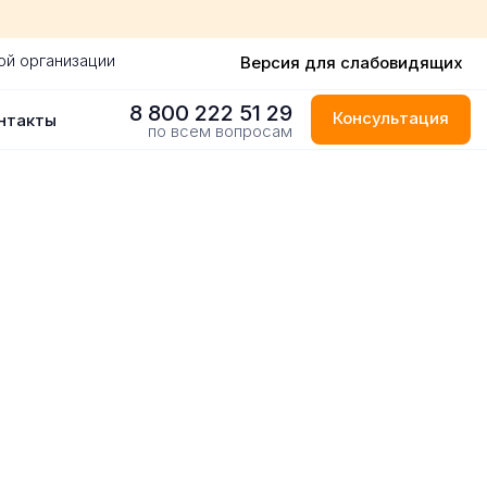
ой организации
Версия для слабовидящих
8 800 222 51 29
Консультация
нтакты
по всем вопросам
м Тагиле