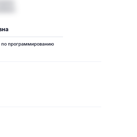
вна
г по программированию