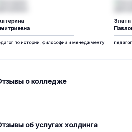
катерина
Злата
митриевна
Павло
едагог по истории, философии и менеджменту
педаго
Отзывы о колледже
Отзывы об услугах холдинга