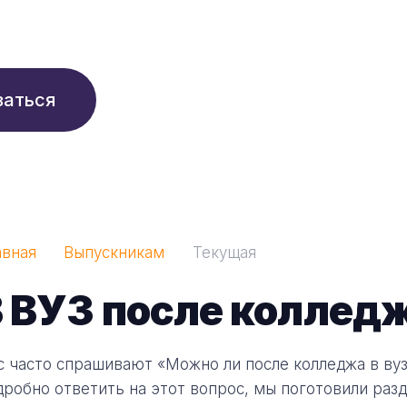
210 ₽/мес
заться
авная
Выпускникам
Текущая
 ВУЗ после коллед
с часто спрашивают «Можно ли после колледжа в вуз
дробно ответить на этот вопрос, мы поготовили раз