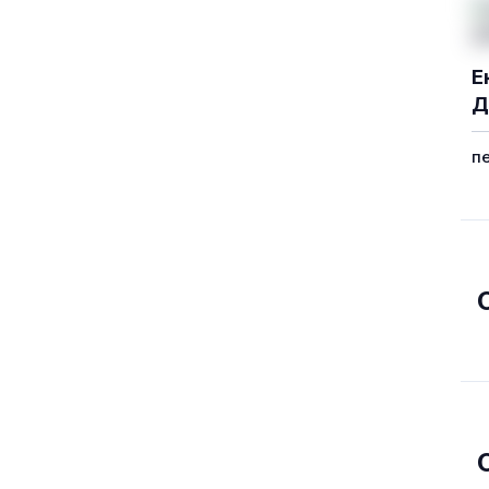
Е
Д
п