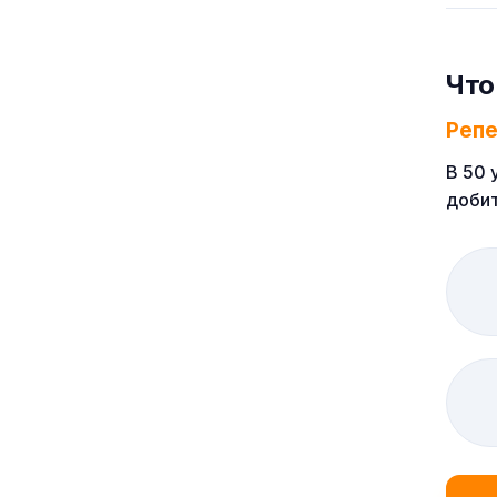
Что
Реп
В 50 
добит