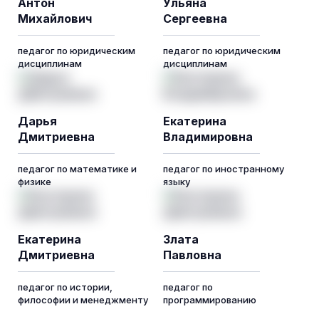
Антон
Ульяна
Михайлович
Сергеевна
педагог по юридическим
педагог по юридическим
дисциплинам
дисциплинам
Дарья
Екатерина
Дмитриевна
Владимировна
педагог по математике и
педагог по иностранному
физике
языку
Екатерина
Злата
Дмитриевна
Павловна
педагог по истории,
педагог по
философии и менеджменту
программированию