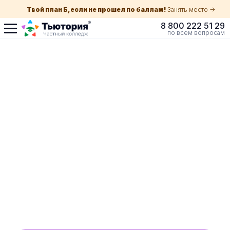
Твой план Б, если не прошел по баллам!
Занять место ->
8 800 222 51 29
по всем вопросам
Поступление по
собеседованию
индивидуальная экскурсия для каждого
абитуриента в Нижнем Тагиле
ускоренный прием без оглядки на оценки в
школе
Обучение с гос. поддержкой от 210 ₽/мес