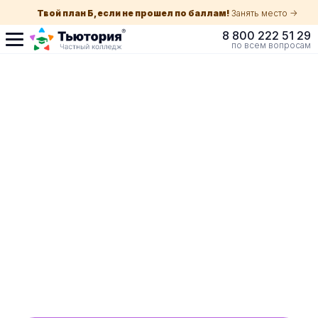
Твой план Б, если не прошел по баллам!
Занять место ->
8 800 222 51 29
по всем вопросам
Поступление по
собеседованию
индивидуальная экскурсия для каждого
абитуриента в Нижнем Тагиле
ускоренный прием без оглядки на оценки в
школе
Обучение с гос. поддержкой от 210 ₽/мес