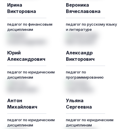
Ирина
Вероника
Викторовна
Вячеславовна
педагог по финансовым
педагог по русскому языку
дисциплинам
и литературе
Юрий
Александр
Александрович
Викторович
педагог по юридическим
педагог по
дисциплинам
программированию
Антон
Ульяна
Михайлович
Сергеевна
педагог по юридическим
педагог по юридическим
дисциплинам
дисциплинам