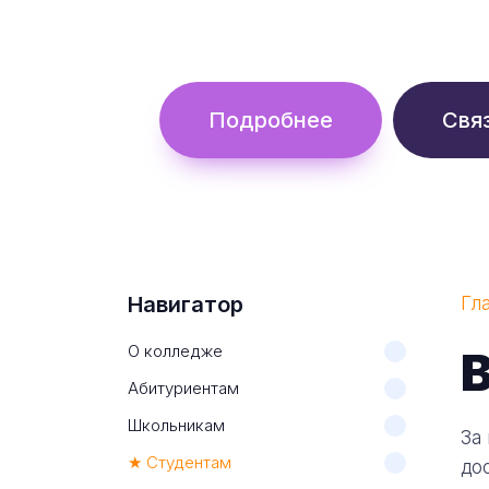
Обучение с гос. поддержкой от 
Подробнее
Свя
Навигатор
Гл
О колледже
В
Абитуриентам
Школьникам
За
★ Студентам
до