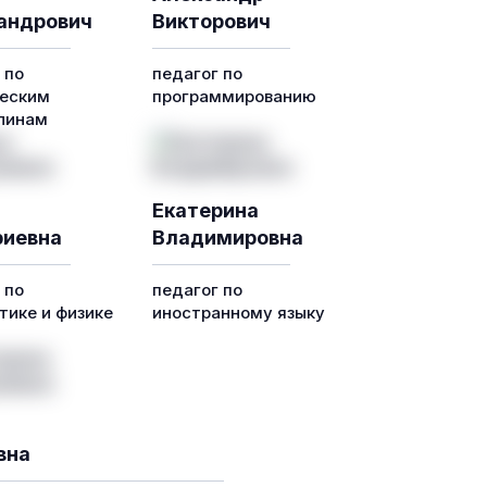
андрович
Викторович
 по
педагог по
еским
программированию
линам
Екатерина
иевна
Владимировна
 по
педагог по
ике и физике
иностранному языку
вна