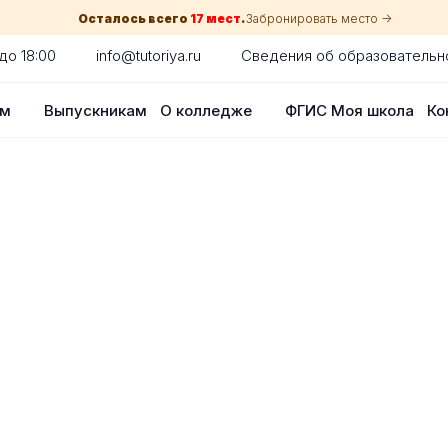
Осталось всего
17 мест
.
Забронировать место ->
до 18:00
info@tutoriya.ru
Сведения об образовательн
ам
Выпускникам
О колледже
ФГИС Моя школа
Ко
по собеседованию
сия для каждого абитуриента в Нижне
оглядки на оценки в школе