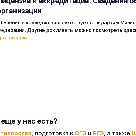
Лицензия и аккредитация. Cведения о
организации
бучение в колледже соответствует стандартам Минис
едерации. Другие документы можно посмотреть здес
рганизации
 еще у нас есть?
етиторство
, подготовка к
ОГЭ
и
ЕГЭ
, а также
Ш