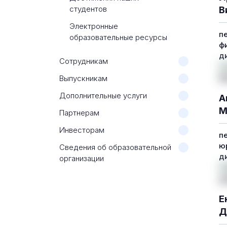
студентов
В
Электронные
п
образовательные ресурсы
ф
д
Сотрудникам
Выпускникам
Дополнительные услуги
А
М
Партнерам
Инвесторам
п
ю
Сведения об образовательной
д
организации
Е
Д