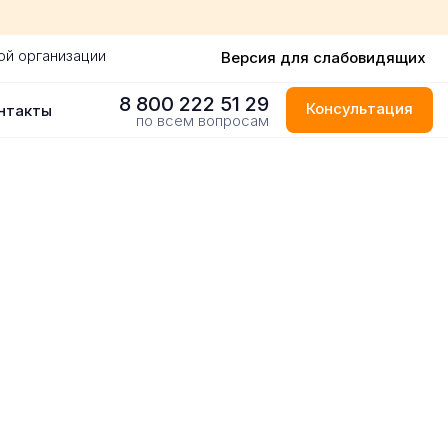
ой организации
Версия для слабовидящих
8 800 222 51 29
Консультация
нтакты
по всем вопросам
м Тагиле