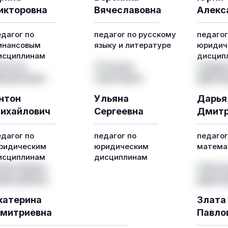
икторовна
Вячеславовна
Алекс
едагог по
педагог по русскому
педагог
инансовым
языку и литературе
юридич
исциплинам
дисцип
нтон
Ульяна
Дарья
ихайлович
Сергеевна
Дмитр
едагог по
педагог по
педагог
ридическим
юридическим
математ
исциплинам
дисциплинам
катерина
Злата
митриевна
Павло