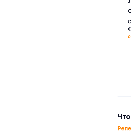
О
Ф
о
Что
Реп