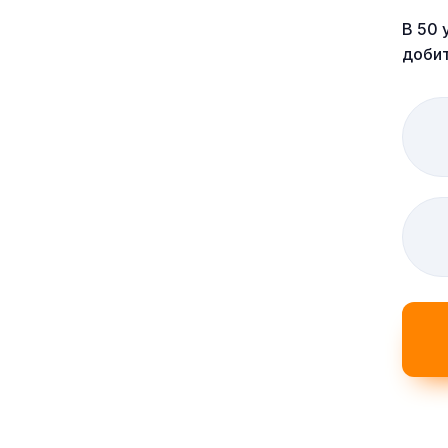
В 50 
добит