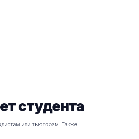
ет студента
одистам или тьюторам. Также