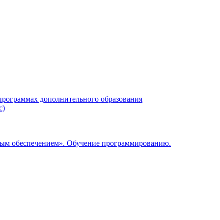
 программах дополнительного образования
с)
мным обеспечением». Обучение программированию.