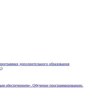
 программах дополнительного образования
с)
мным обеспечением». Обучение программированию.