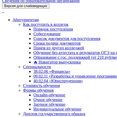
Сведения об образовательной организации
Версия для слабовидящих
Абитуриентам
Как поступить в колледж
Порядок поступления
Собеседование
Список документов для поступления
Сроки подачи документов
Прием из других колледжей
Обучение без аттестата и результатов ОГЭ на
Образование с гос. поддержкой (от 210 руб/ме
🔥 Навигатор выпускника
Специальности
38.02.06 «Финансы»
09.02.11 «Разработка и управление програм
40.02.04 «Юриспруденция»
Стоимость обучения
Формы обучения
Онлайн-обучение
Очное обучение
Заочное обучение
Индивидуальное обучение
Диплом государственного образца