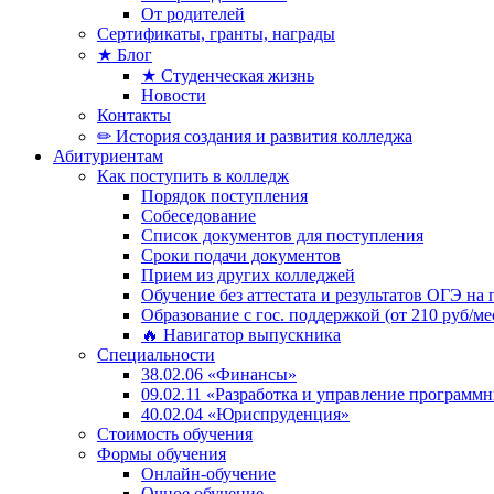
От родителей
Сертификаты, гранты, награды
★ Блог
★ Студенческая жизнь
Новости
Контакты
✏ История создания и развития колледжа
Абитуриентам
Как поступить в колледж
Порядок поступления
Собеседование
Список документов для поступления
Сроки подачи документов
Прием из других колледжей
Обучение без аттестата и результатов ОГЭ на
Образование с гос. поддержкой (от 210 руб/ме
🔥 Навигатор выпускника
Специальности
38.02.06 «Финансы»
09.02.11 «Разработка и управление програм
40.02.04 «Юриспруденция»
Стоимость обучения
Формы обучения
Онлайн-обучение
Очное обучение